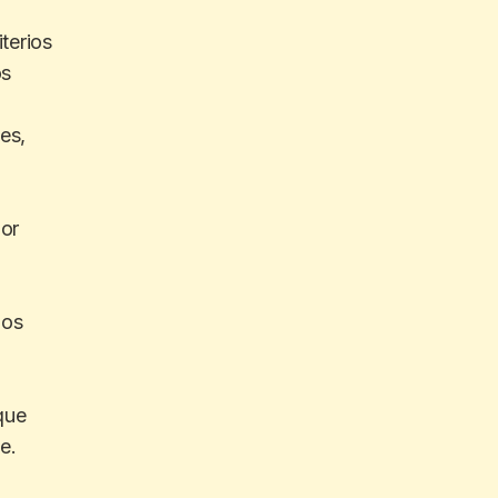
iterios
os
es,
or
mos
que
e.