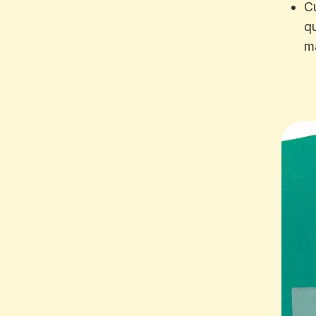
C
qu
ma