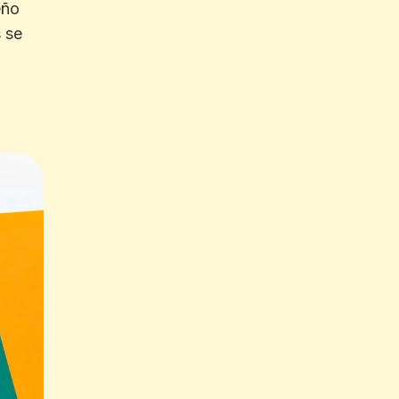
eño
s se