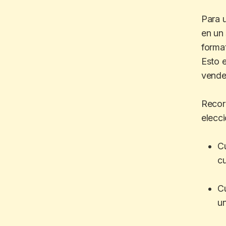
Para u
en un 
forma
Esto e
vender
Recor
elecci
C
cu
C
un